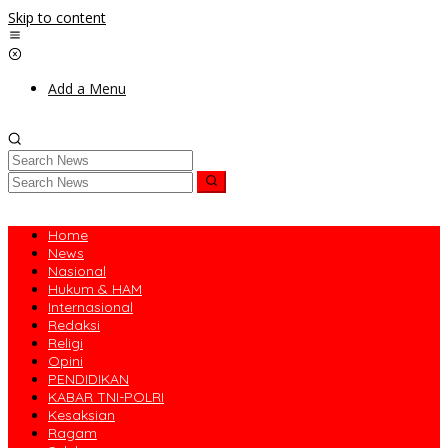
Skip to content
Add a Menu
Home
News
Nasional
Hukum & HAM
Internasional
Redaksi
Religi
Opini
PENDIDIKAN
KABAR TNI-POLRI
Kesaksian
Ragam