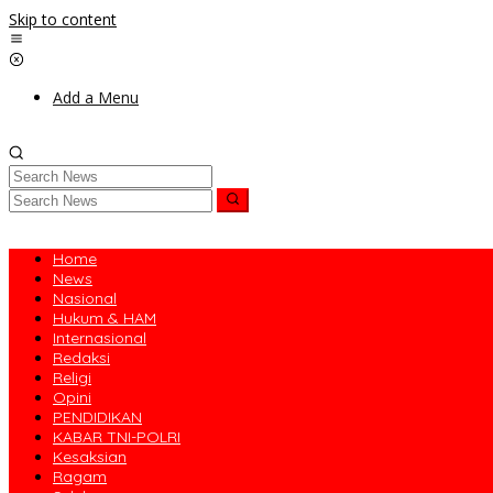
Skip to content
Add a Menu
Home
News
Nasional
Hukum & HAM
Internasional
Redaksi
Religi
Opini
PENDIDIKAN
KABAR TNI-POLRI
Kesaksian
Ragam