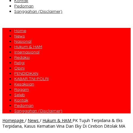
Kontak
Pedoman
Sanggahan (Disclaimer)
Home
News
Nasional
Hukum & HAM
Internasional
Redaksi
Religi
Opini
PENDIDIKAN
KABAR TNI-POLRI
Kesaksian
Ragam
Seleb
Kontak
Pedoman
Sanggahan (Disclaimer)
Homepage
/
News
/
Hukum & HAM
PK Tujuh Terpidana & Eks
Terpidana, Kasus Kematian Vina Dan Eky Di Cirebon Ditolak MA