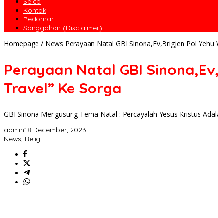
Seleb
Kontak
Pedoman
Sanggahan (Disclaimer)
Homepage
/
News
Perayaan Natal GBI Sinona,Ev,Brigjen Pol Yehu 
Perayaan Natal GBI Sinona,Ev,
Travel” Ke Sorga
GBI Sinona Mengusung Tema Natal : Percayalah Yesus Kristus Adal
admin
18 December, 2023
News
,
Religi