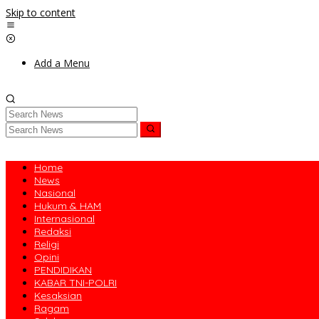
Skip to content
Add a Menu
Home
News
Nasional
Hukum & HAM
Internasional
Redaksi
Religi
Opini
PENDIDIKAN
KABAR TNI-POLRI
Kesaksian
Ragam