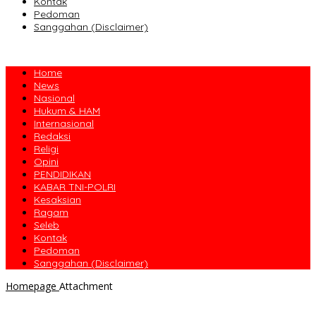
Kontak
Pedoman
Sanggahan (Disclaimer)
Home
News
Nasional
Hukum & HAM
Internasional
Redaksi
Religi
Opini
PENDIDIKAN
KABAR TNI-POLRI
Kesaksian
Ragam
Seleb
Kontak
Pedoman
Sanggahan (Disclaimer)
Homepage
Attachment