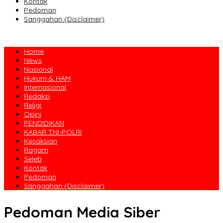
Kontak
Pedoman
Sanggahan (Disclaimer)
Home
News
Nasional
Hukum & HAM
Internasional
Redaksi
Religi
Opini
PENDIDIKAN
KABAR TNI-POLRI
Kesaksian
Ragam
Seleb
Kontak
Pedoman
Sanggahan (Disclaimer)
Pedoman Media Siber