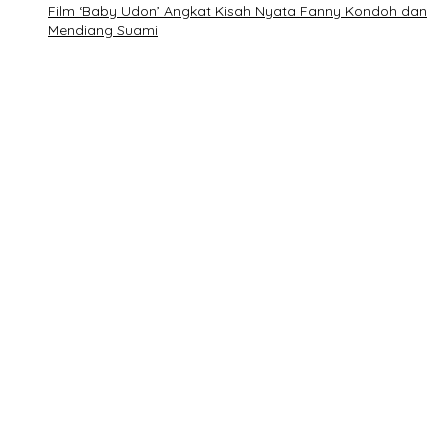
Film ‘Baby Udon’ Angkat Kisah Nyata Fanny Kondoh dan
Mendiang Suami
Satu dekade sejak pertama kali diselenggarakan,100%
Manusia Film Festival 2026 Dari 21 Negara!