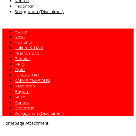
Kontak
Pedoman
Sanggahan (Disclaimer)
Home
News
Nasional
Hukum & HAM
Internasional
Redaksi
Religi
Opini
PENDIDIKAN
KABAR TNI-POLRI
Kesaksian
Ragam
Seleb
Kontak
Pedoman
Sanggahan (Disclaimer)
Homepage
Attachment