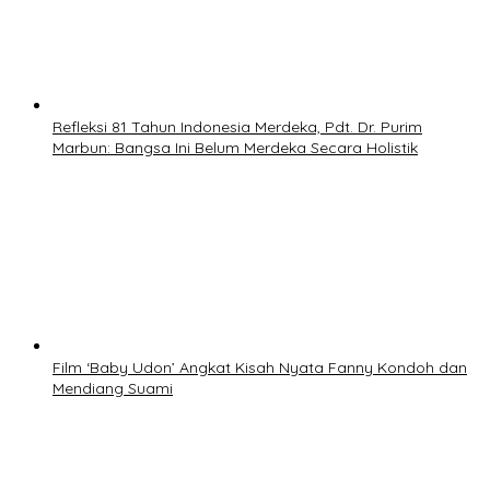
Refleksi 81 Tahun Indonesia Merdeka, Pdt. Dr. Purim
Marbun: Bangsa Ini Belum Merdeka Secara Holistik
Film ‘Baby Udon’ Angkat Kisah Nyata Fanny Kondoh dan
Mendiang Suami