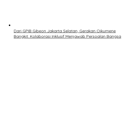
Dari GPIB Gibeon Jakarta Selatan, Gerakan Oikumene
Bangkit: Kolaborasi Inklusif Menjawab Persoalan Bangsa
SEKITAR 100.000 MASYARAKAT PADATI ZIKIR DAN DOA
KEBANGSAAN MONAS 2026