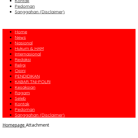
Kontak
Pedoman
Sanggahan (Disclaimer)
Home
News
Nasional
Hukum & HAM
Internasional
Redaksi
Religi
Opini
PENDIDIKAN
KABAR TNI-POLRI
Kesaksian
Ragam
Seleb
Kontak
Pedoman
Sanggahan (Disclaimer)
Homepage
Attachment