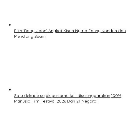
Film ‘Baby Udon’ Angkat Kisah Nyata Fanny Kondoh dan
Mendiang Suami
Satu dekade sejak pertama kali diselenggarakan,100%
Manusia Film Festival 2026 Dari 21 Negara!