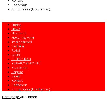
Kontak
Pedoman
Sanggahan (Disclaimer)
Home
News
Nasional
Hukum & HAM
Internasional
Redaksi
Religi
Opini
PENDIDIKAN
KABAR TNI-POLRI
Kesaksian
Ragam
Seleb
Kontak
Pedoman
Sanggahan (Disclaimer)
Homepage
Attachment