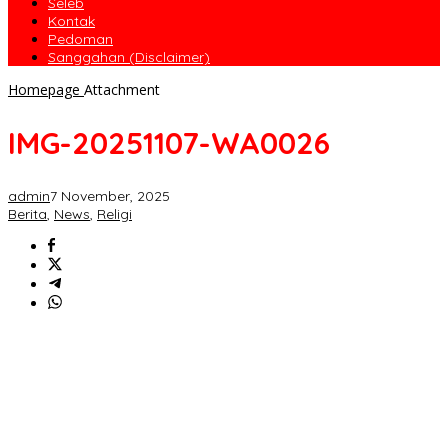
Seleb
Kontak
Pedoman
Sanggahan (Disclaimer)
Homepage
Attachment
IMG-20251107-WA0026
admin
7 November, 2025
Berita
,
News
,
Religi