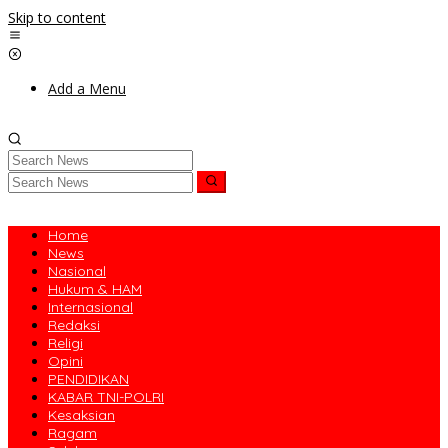
Skip to content
Add a Menu
Home
News
Nasional
Hukum & HAM
Internasional
Redaksi
Religi
Opini
PENDIDIKAN
KABAR TNI-POLRI
Kesaksian
Ragam