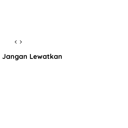
Jangan Lewatkan
81 Tahun Indonesia Merdeka, Pdt. Melianus Kakiay: Doa
Kebangsaan Harus Disertai Pertobatan Nasional