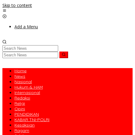
Skip to content
Add a Menu
Home
News
Nasional
Hukum & HAM
Internasional
Redaksi
Religi
Opini
PENDIDIKAN
KABAR TNI-POLRI
Kesaksian
Ragam