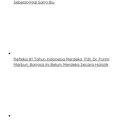
Sepeninggal Sang Ibu
Refleksi 81 Tahun Indonesia Merdeka, Pdt. Dr. Purim
Marbun: Bangsa Ini Belum Merdeka Secara Holistik
Film ‘Baby Udon’ Angkat Kisah Nyata Fanny Kondoh dan
Mendiang Suami