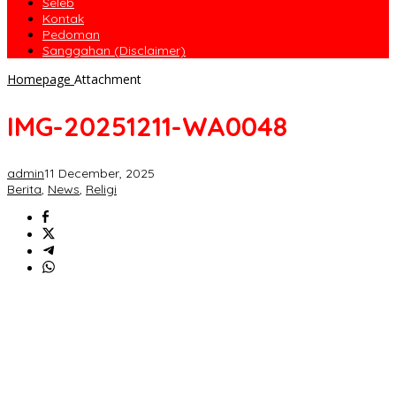
Seleb
Kontak
Pedoman
Sanggahan (Disclaimer)
Homepage
Attachment
IMG-20251211-WA0048
admin
11 December, 2025
Berita
,
News
,
Religi