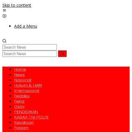
Skip to content
Add a Menu
Home
News
Nasional
Hukum & HAM
Internasional
Redaksi
Religi
Opini
PENDIDIKAN
KABAR TNI-POLRI
Kesaksian
Ragam