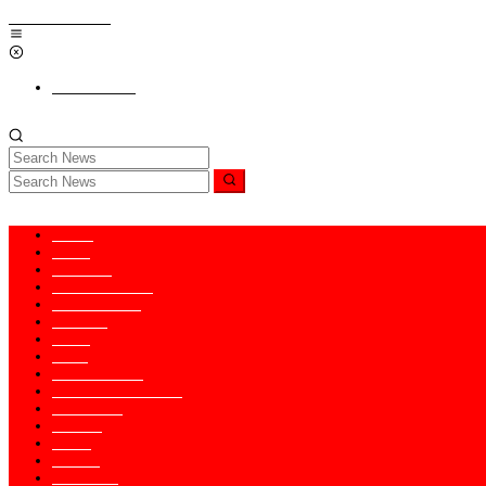
Skip to content
Add a Menu
Home
News
Nasional
Hukum & HAM
Internasional
Redaksi
Religi
Opini
PENDIDIKAN
KABAR TNI-POLRI
Kesaksian
Ragam
Seleb
Kontak
Pedoman