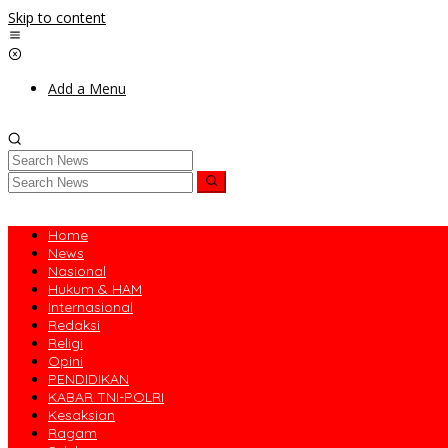
Skip to content
Add a Menu
Home
News
Nasional
Hukum & HAM
Internasional
Redaksi
Religi
Opini
PENDIDIKAN
KABAR TNI-POLRI
Kesaksian
Ragam