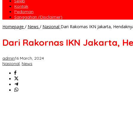
Seleb
Kontak
Pedoman
Sanggahan (Disclaimer)
Homepage
/
News
/
Nasional
Dari Rakornas IKN Jakarta, Hendakny
Dari Rakornas IKN Jakarta, H
admin
16 March, 2024
Nasional
,
News