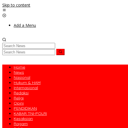
Skip to content
Add a Menu
Home
News
Nasional
Hukum & HAM
Internasional
Redaksi
Religi
Opini
PENDIDIKAN
KABAR TNI-POLRI
Kesaksian
Ragam