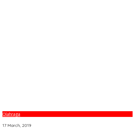
Olahraga
Tontowi Ahmad/Liliyana Natsir Sabet Gelar Juara Dunia Kedua
17 March, 2019