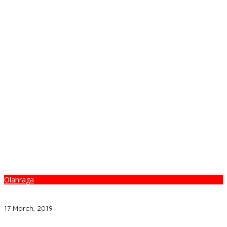
Olahraga
Tunggal Putra Paceklik Gelar All England 25 Tahun, Ini Saran
Untuk Jonatan dkk
17 March, 2019