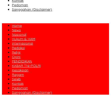
Kontak
Pedoman
Sanggahan (Disclaimer)
Home
News
Nasional
Hukum & HAM
Internasional
Redaksi
Religi
Opini
PENDIDIKAN
KABAR TNI-POLRI
Kesaksian
Ragam
Seleb
Kontak
Pedoman
Sanggahan (Disclaimer)