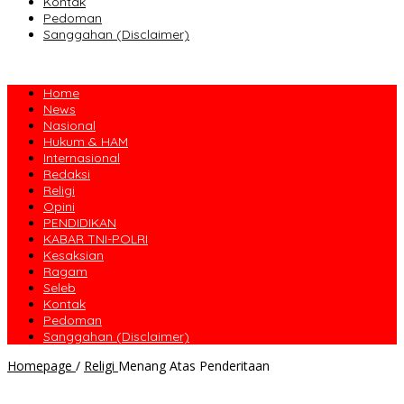
Kontak
Pedoman
Sanggahan (Disclaimer)
Home
News
Nasional
Hukum & HAM
Internasional
Redaksi
Religi
Opini
PENDIDIKAN
KABAR TNI-POLRI
Kesaksian
Ragam
Seleb
Kontak
Pedoman
Sanggahan (Disclaimer)
Homepage
/
Religi
Menang Atas Penderitaan