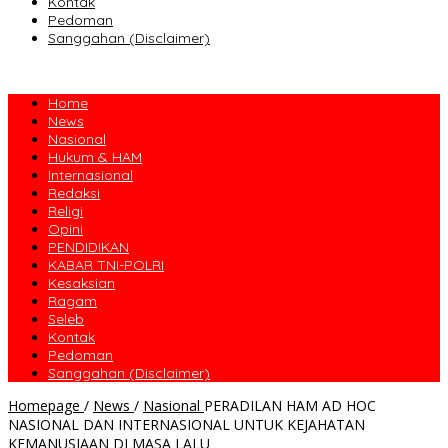
Kontak
Pedoman
Sanggahan (Disclaimer)
Home
News
Nasional
Hukum & HAM
Internasional
Redaksi
Religi
Opini
PENDIDIKAN
KABAR TNI-POLRI
Kesaksian
Ragam
Seleb
Kontak
Pedoman
Sanggahan (Disclaimer)
Homepage
/
News
/
Nasional
PERADILAN HAM AD HOC
NASIONAL DAN INTERNASIONAL UNTUK KEJAHATAN
KEMANUSIAAN DI MASA LALU