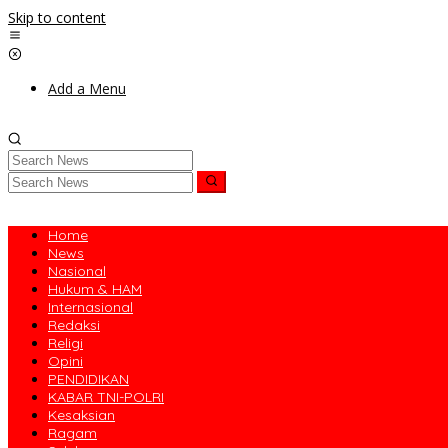
Skip to content
Add a Menu
Home
News
Nasional
Hukum & HAM
Internasional
Redaksi
Religi
Opini
PENDIDIKAN
KABAR TNI-POLRI
Kesaksian
Ragam