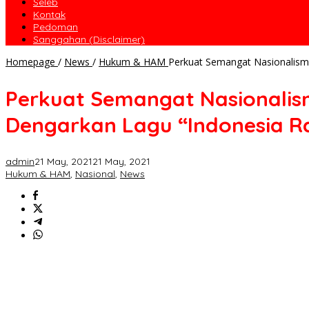
Seleb
Kontak
Pedoman
Sanggahan (Disclaimer)
Homepage
/
News
/
Hukum & HAM
Perkuat Semangat Nasionalism
Perkuat Semangat Nasionalis
Dengarkan Lagu “Indonesia R
admin
21 May, 2021
21 May, 2021
Hukum & HAM
,
Nasional
,
News