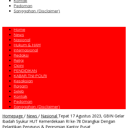
Kontak
Pedoman
Sanggahan (Disclaimer)
Home
News
Nasional
Hukum & HAM
Internasional
Redaksi
Religi
Opini
PENDIDIKAN
KABAR TNI-POLRI
Kesaksian
Ragam
Seleb
Kontak
Pedoman
Sanggahan (Disclaimer)
Homepage
/
News
/
Nasional
Tepat 17 Agustus 2023, GBIN Gelar
Ibadah Syukur HUT Kemerdekaan RI ke-78 Dirangkai Dengan
Pelantikan Pengurus & Peresmian Kantor Pusat