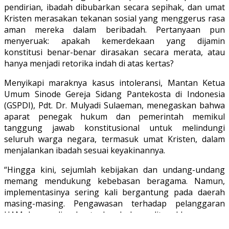
pendirian, ibadah dibubarkan secara sepihak, dan umat
Kristen merasakan tekanan sosial yang menggerus rasa
aman mereka dalam beribadah. Pertanyaan pun
menyeruak: apakah kemerdekaan yang dijamin
konstitusi benar-benar dirasakan secara merata, atau
hanya menjadi retorika indah di atas kertas?
Menyikapi maraknya kasus intoleransi, Mantan Ketua
Umum Sinode Gereja Sidang Pantekosta di Indonesia
(GSPDI), Pdt. Dr. Mulyadi Sulaeman, menegaskan bahwa
aparat penegak hukum dan pemerintah memikul
tanggung jawab konstitusional untuk melindungi
seluruh warga negara, termasuk umat Kristen, dalam
menjalankan ibadah sesuai keyakinannya.
“Hingga kini, sejumlah kebijakan dan undang-undang
memang mendukung kebebasan beragama. Namun,
implementasinya sering kali bergantung pada daerah
masing-masing. Pengawasan terhadap pelanggaran
HAM harus diperkuat, dan hukum ditegakkan secara
tegas terhadap setiap tindakan intoleransi,” tegas Pdt.