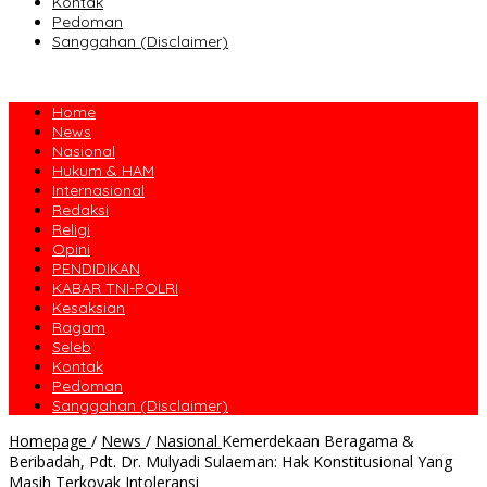
Kontak
Pedoman
Sanggahan (Disclaimer)
Home
News
Nasional
Hukum & HAM
Internasional
Redaksi
Religi
Opini
PENDIDIKAN
KABAR TNI-POLRI
Kesaksian
Ragam
Seleb
Kontak
Pedoman
Sanggahan (Disclaimer)
Homepage
/
News
/
Nasional
Kemerdekaan Beragama &
Beribadah, Pdt. Dr. Mulyadi Sulaeman: Hak Konstitusional Yang
Masih Terkoyak Intoleransi