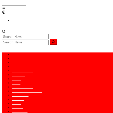
Skip to content
Add a Menu
Home
News
Nasional
Hukum & HAM
Internasional
Redaksi
Religi
Opini
PENDIDIKAN
KABAR TNI-POLRI
Kesaksian
Ragam