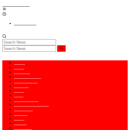
Skip to content
Add a Menu
Home
News
Nasional
Hukum & HAM
Internasional
Redaksi
Religi
Opini
PENDIDIKAN
KABAR TNI-POLRI
Kesaksian
Ragam
Seleb
Kontak
Pedoman