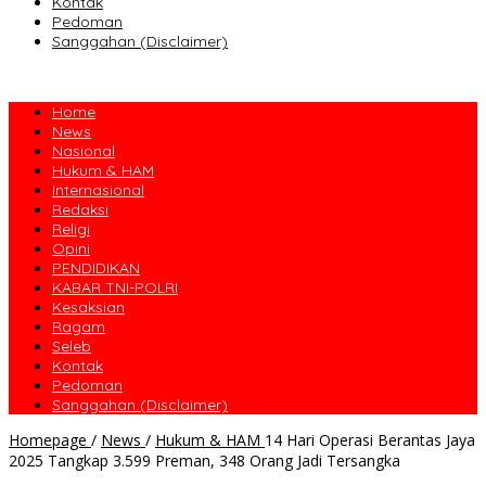
Kontak
Pedoman
Sanggahan (Disclaimer)
Home
News
Nasional
Hukum & HAM
Internasional
Redaksi
Religi
Opini
PENDIDIKAN
KABAR TNI-POLRI
Kesaksian
Ragam
Seleb
Kontak
Pedoman
Sanggahan (Disclaimer)
Homepage
/
News
/
Hukum & HAM
14 Hari Operasi Berantas Jaya
2025 Tangkap 3.599 Preman, 348 Orang Jadi Tersangka