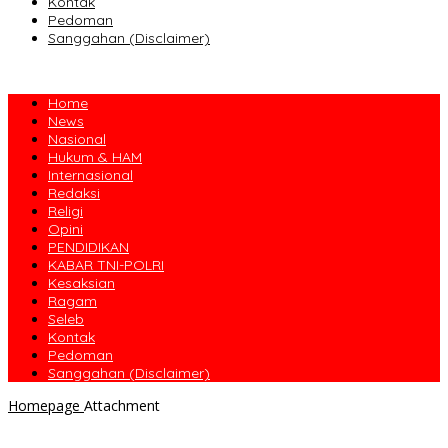
Kontak
Pedoman
Sanggahan (Disclaimer)
Home
News
Nasional
Hukum & HAM
Internasional
Redaksi
Religi
Opini
PENDIDIKAN
KABAR TNI-POLRI
Kesaksian
Ragam
Seleb
Kontak
Pedoman
Sanggahan (Disclaimer)
Homepage
Attachment