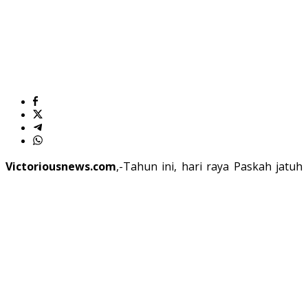
Victoriousnews.com
,-
Tahun ini, hari raya Paskah jatuh
pada tanggal 31 Maret 2024.
Paskah bagi umat Kristen
adalah momen yang sangat penting, karena merupakan
titik di mana Tuhan Yesus bangkit dari kematian untuk
menebus dosa manusia. Demikian dikatakan Gembala
GBI Maple Park, Ps Ferry Iskandar.
“Paskah itu merupakan peristiwa yang luar biasa, dimana
pengorbanan Tuhan Yesus di atas kayu salib. DIA rela
mati, dan bangkit untuk membebaskan setiap manusia