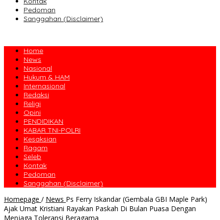
Kontak
Pedoman
Sanggahan (Disclaimer)
Home
News
Nasional
Hukum & HAM
Internasional
Redaksi
Religi
Opini
PENDIDIKAN
KABAR TNI-POLRI
Kesaksian
Ragam
Seleb
Kontak
Pedoman
Sanggahan (Disclaimer)
Homepage
/
News
Ps Ferry Iskandar (Gembala GBI Maple Park)
Ajak Umat Kristiani Rayakan Paskah Di Bulan Puasa Dengan
Menjaga Toleransi Beragama