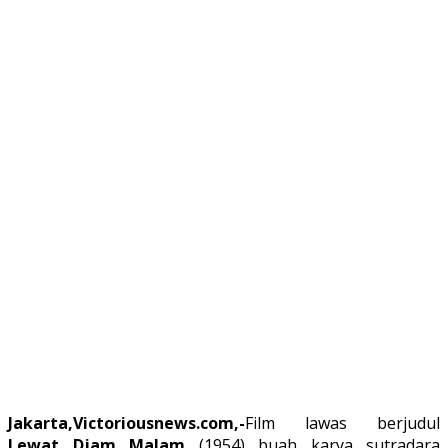
Jakarta,Victoriousnews.com,-
Film lawas berjudul
Lewat Djam Malam
(1954) buah karya sutradara