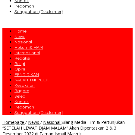
Kontak
Pedoman
Sanggahan (Disclaimer)
Home
News
Nasional
Hukum & HAM
Internasional
Redaksi
Religi
Opini
PENDIDIKAN
KABAR TNI-POLRI
Kesaksian
Ragam
Seleb
Kontak
Pedoman
Sanggahan (Disclaimer)
Homepage
/
News
/
Nasional
Silang Media Film & Pertunjukan
“SETELAH LEWAT DJAM MALAM” Akan Dipentaskan 2 & 3
Desember 2022 di Taman Ismail Marzuki