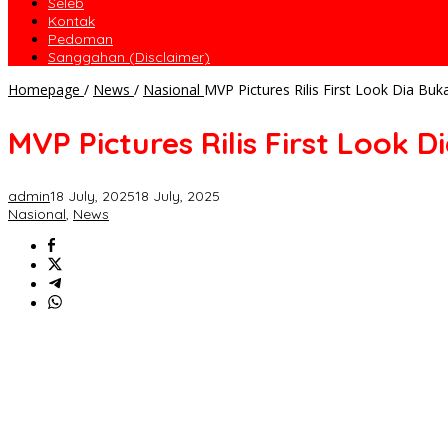
Seleb
Kontak
Pedoman
Sanggahan (Disclaimer)
Homepage
/
News
/
Nasional
MVP Pictures Rilis First Look Dia Buka
MVP Pictures Rilis First Look D
admin
18 July, 2025
18 July, 2025
Nasional
,
News