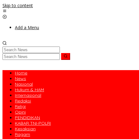
Skip to content
Add a Menu
Home
News
Nasional
Hukum & HAM
Internasional
Redaksi
Religi
Opini
PENDIDIKAN
KABAR TNI-POLRI
Kesaksian
Ragam