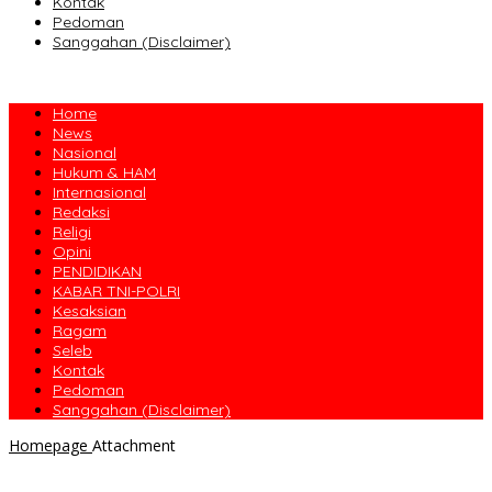
Kontak
Pedoman
Sanggahan (Disclaimer)
Home
News
Nasional
Hukum & HAM
Internasional
Redaksi
Religi
Opini
PENDIDIKAN
KABAR TNI-POLRI
Kesaksian
Ragam
Seleb
Kontak
Pedoman
Sanggahan (Disclaimer)
Homepage
Attachment