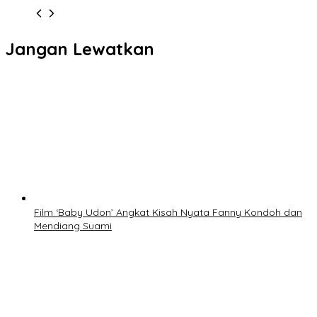
Jangan Lewatkan
Film ‘Baby Udon’ Angkat Kisah Nyata Fanny Kondoh dan
Mendiang Suami