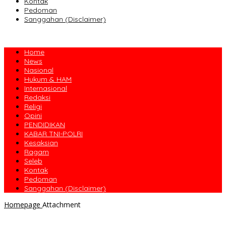
Kontak
Pedoman
Sanggahan (Disclaimer)
Home
News
Nasional
Hukum & HAM
Internasional
Redaksi
Religi
Opini
PENDIDIKAN
KABAR TNI-POLRI
Kesaksian
Ragam
Seleb
Kontak
Pedoman
Sanggahan (Disclaimer)
Homepage
Attachment