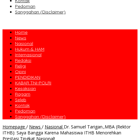
Kontak
Pedoman
Sanggahan (Disclaimer)
Home
News
Nasional
Hukum & HAM
Internasional
Redaksi
Religi
Opini
PENDIDIKAN
KABAR TNI-POLRI
Kesaksian
Ragam
Seleb
Kontak
Pedoman
Sanggahan (Disclaimer)
Homepage
/
News
/
Nasional
Dr. Samuel Tarigan.,MBA (Rektor
ITHB): Saya Bangga Karena Mahasiswa ITHB Menorehkan
Prestasi Tingkat Nasional!