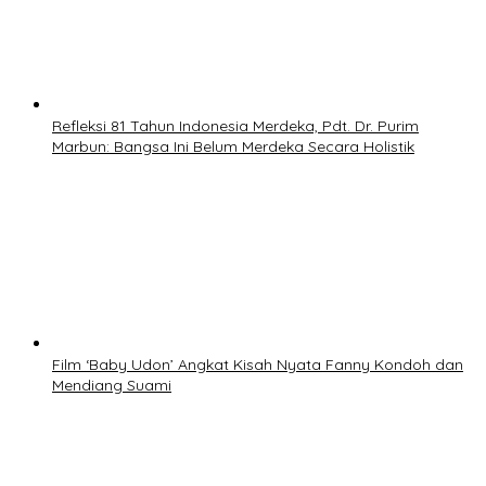
Refleksi 81 Tahun Indonesia Merdeka, Pdt. Dr. Purim
Marbun: Bangsa Ini Belum Merdeka Secara Holistik
Film ‘Baby Udon’ Angkat Kisah Nyata Fanny Kondoh dan
Mendiang Suami