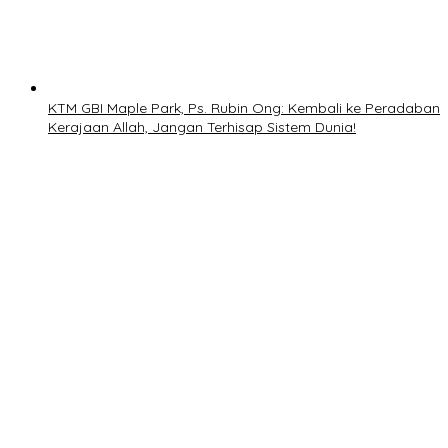
KTM GBI Maple Park, Ps. Rubin Ong: Kembali ke Peradaban
Kerajaan Allah, Jangan Terhisap Sistem Dunia!
Satu dekade sejak pertama kali diselenggarakan,100%
Manusia Film Festival 2026 Dari 21 Negara!