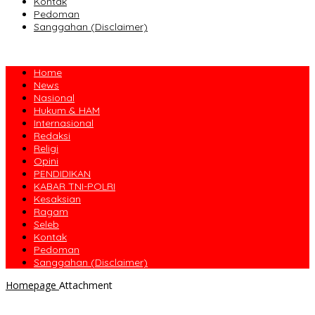
Kontak
Pedoman
Sanggahan (Disclaimer)
Home
News
Nasional
Hukum & HAM
Internasional
Redaksi
Religi
Opini
PENDIDIKAN
KABAR TNI-POLRI
Kesaksian
Ragam
Seleb
Kontak
Pedoman
Sanggahan (Disclaimer)
Homepage
Attachment