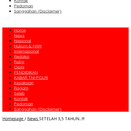
Kontak
Pedoman
Sanggahan (Disclaimer)
Home
News
Nasional
Hukum & HAM
Internasional
Redaksi
Religi
Opini
PENDIDIKAN
KABAR TNI-POLRI
Kesaksian
Ragam
Seleb
Kontak
Pedoman
Sanggahan (Disclaimer)
Homepage
/
News
SETELAH 3,5 TAHUN...!!!