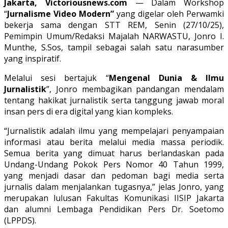
Jakarta, Victoriousnews.com
— Dalam Workshop
“
Jurnalisme Video Modern”
yang digelar oleh Perwamki
bekerja sama dengan STT REM, Senin (27/10/25),
Pemimpin Umum/Redaksi Majalah NARWASTU, Jonro I.
Munthe, S.Sos, tampil sebagai salah satu narasumber
yang inspiratif.
Melalui sesi bertajuk “
Mengenal Dunia & Ilmu
Jurnalistik
”, Jonro membagikan pandangan mendalam
tentang hakikat jurnalistik serta tanggung jawab moral
insan pers di era digital yang kian kompleks.
“Jurnalistik adalah ilmu yang mempelajari penyampaian
informasi atau berita melalui media massa periodik.
Semua berita yang dimuat harus berlandaskan pada
Undang-Undang Pokok Pers Nomor 40 Tahun 1999,
yang menjadi dasar dan pedoman bagi media serta
jurnalis dalam menjalankan tugasnya,” jelas Jonro, yang
merupakan lulusan Fakultas Komunikasi IISIP Jakarta
dan alumni Lembaga Pendidikan Pers Dr. Soetomo
(LPPDS).