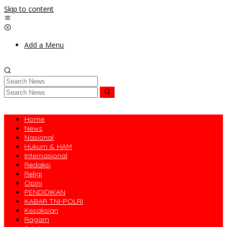
Skip to content
Add a Menu
Home
News
Nasional
Hukum & HAM
Internasional
Redaksi
Religi
Opini
PENDIDIKAN
KABAR TNI-POLRI
Kesaksian
Ragam