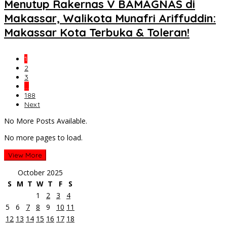
Menutup Rakernas V BAMAGNAS di
Makassar, Walikota Munafri Ariffuddin:
Makassar Kota Terbuka & Toleran!
1
2
3
…
188
Next
No More Posts Available.
No more pages to load.
View More
October 2025
S
M
T
W
T
F
S
1
2
3
4
5
6
7
8
9
10
11
12
13
14
15
16
17
18