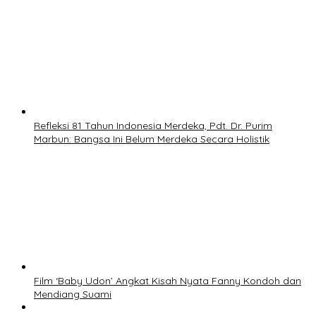
Refleksi 81 Tahun Indonesia Merdeka, Pdt. Dr. Purim
Marbun: Bangsa Ini Belum Merdeka Secara Holistik
Film ‘Baby Udon’ Angkat Kisah Nyata Fanny Kondoh dan
Mendiang Suami