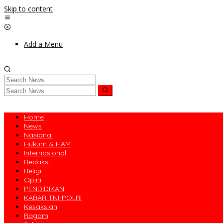
Skip to content
Add a Menu
Home
News
Nasional
Hukum & HAM
Internasional
Redaksi
Religi
Opini
PENDIDIKAN
KABAR TNI-POLRI
Kesaksian
Ragam