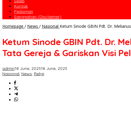
Seleb
Kontak
Pedoman
Sanggahan (Disclaimer)
Homepage
/
News
/
Nasional
Ketum Sinode GBIN Pdt. Dr. Melianus
Ketum Sinode GBIN Pdt. Dr. Me
Tata Gereja & Gariskan Visi P
admin
18 June, 2025
18 June, 2025
Nasional
,
News
,
Religi