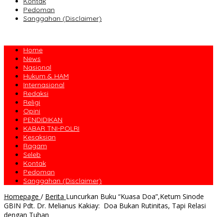
Kontak
Pedoman
Sanggahan (Disclaimer)
Home
News
Nasional
Hukum & HAM
Internasional
Redaksi
Religi
Opini
PENDIDIKAN
KABAR TNI-POLRI
Kesaksian
Ragam
Seleb
Kontak
Pedoman
Sanggahan (Disclaimer)
Homepage
/
Berita
Luncurkan Buku “Kuasa Doa”,Ketum Sinode
GBIN Pdt. Dr. Melianus Kakiay: Doa Bukan Rutinitas, Tapi Relasi
dengan Tuhan