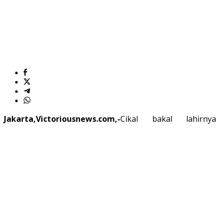
Jakarta,Victoriousnews.com,-
Cikal bakal lahirnya
Gereja Bethel Injili Nusantara (GBIN) berawal dari
sebuah gerakan Pelayanan Bethel Nusantara (Pelbenus)
yang dibentuk sejak pandemi Covid-19 awal tahun 2020
lalu. Gerakan Pelbenus ini bertujuan untuk
mengakomodir para hamba Tuhan agar tetap dapat
melakukan pelayanan ke daerah-daerah. Demikian
dikatakan oleh Ketua Umum Gereja Bethel Injili
Nusantara (GBIN), Pdt. Dr. Melianus Ferry Haurissa
Kakiay, M.Th ketika dijumpai di kediamannya, di Kawasan