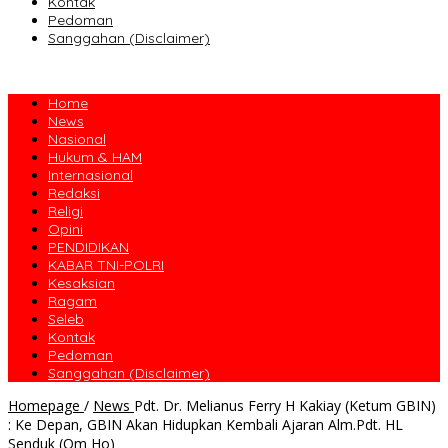
Kontak
Pedoman
Sanggahan (Disclaimer)
Home
News
Nasional
Hukum & HAM
Internasional
Redaksi
Religi
Opini
PENDIDIKAN
KABAR TNI-POLRI
Kesaksian
Ragam
Seleb
Kontak
Pedoman
Sanggahan (Disclaimer)
Homepage
/
News
Pdt. Dr. Melianus Ferry H Kakiay (Ketum GBIN)
: Ke Depan, GBIN Akan Hidupkan Kembali Ajaran Alm.Pdt. HL
Senduk (Om Ho)