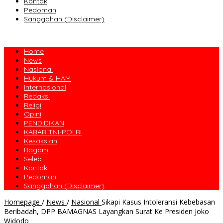
Kontak
Pedoman
Sanggahan (Disclaimer)
Home
News
Nasional
Hukum & HAM
Internasional
Redaksi
Religi
Opini
PENDIDIKAN
KABAR TNI-POLRI
Kesaksian
Ragam
Seleb
Kontak
Pedoman
Sanggahan (Disclaimer)
Homepage
/
News
/
Nasional
Sikapi Kasus Intoleransi Kebebasan
Beribadah, DPP BAMAGNAS Layangkan Surat Ke Presiden Joko
Widodo