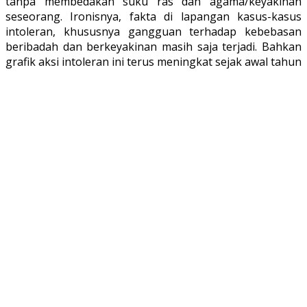
tanpa membedakan suku ras dan agama/keyakinan
seseorang. Ironisnya, fakta di lapangan kasus-kasus
intoleran, khususnya gangguan terhadap kebebasan
beribadah dan berkeyakinan masih saja terjadi. Bahkan
grafik aksi intoleran ini terus meningkat sejak awal tahun
2023.
Menyikapi meningkatnya kasus intoleransi ini, Dewan
Pimpinan Pusat Badan Musyawarah Antar Gereja
Nasional (BAMAGNAS) melayangkan surat pernyataan
sikap kepada Presiden RI, Ir. Joko Widodo.
Melalui surat yang ditandatangani oleh Dr. Japarlin
Marbun, M.Pdk., (Ketua Umum) dan Dr. Hence Bulu, SE.,
M.Th (Sekretaris Jenderal), BamagNas sebagai ormas
keagamaan, menyampaikan aspirasi Umat kristen
Indonesia kepada Pemerintah Republik Indonesia terkait
dengan isu-isu intoleran yang berdampak buruk atas
kerukunan antar umat beragama di indonesia yang
dapat memecah belah kesatuan dan persatuan antar
umat beragama di Republik Indonesia yang kita cintai.
Berikut ini 4 poin pernyataan sikap BamagNas (
surat
terlampir):