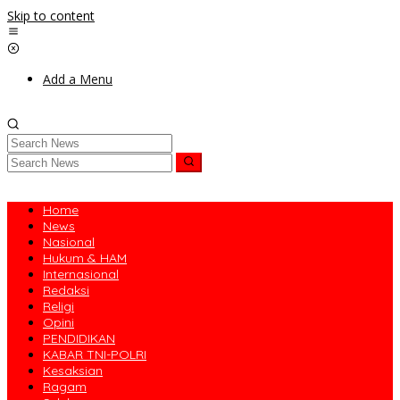
Skip to content
Add a Menu
Home
News
Nasional
Hukum & HAM
Internasional
Redaksi
Religi
Opini
PENDIDIKAN
KABAR TNI-POLRI
Kesaksian
Ragam